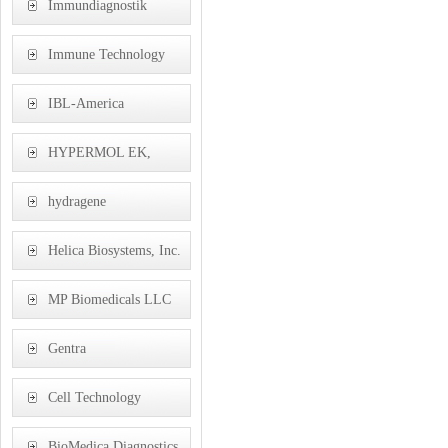
Immundiagnostik
Immune Technology
Corp
IBL-America
HYPERMOL EK,
Germany
hydragene
Helica Biosystems, Inc.
MP Biomedicals LLC
Gentra
Cell Technology
BioMedica Diagnostics