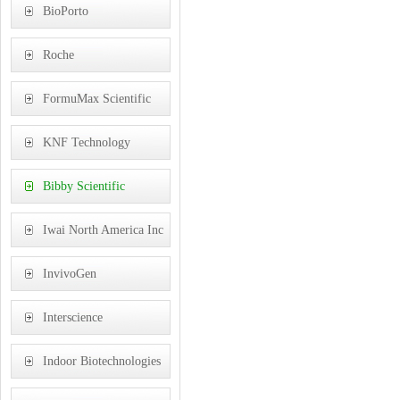
BioPorto
Roche
FormuMax Scientific
KNF Technology
(Shanghai) Co., Ltd,
Bibby Scientific
Limited,
Iwai North America Inc
InvivoGen
Interscience
Indoor Biotechnologies