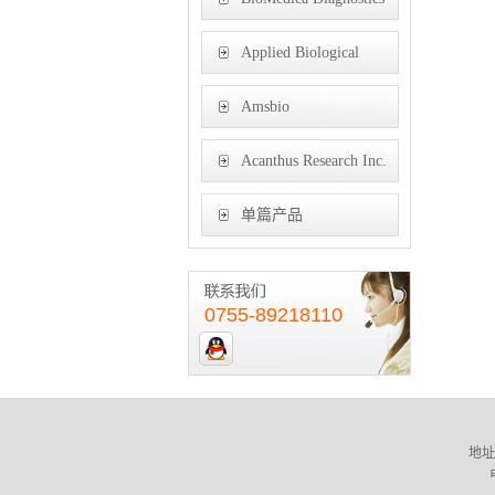
Inc.
Applied Biological
Materials Inc
Amsbio
Acanthus Research Inc.
单篇产品
0755-89218110
地址