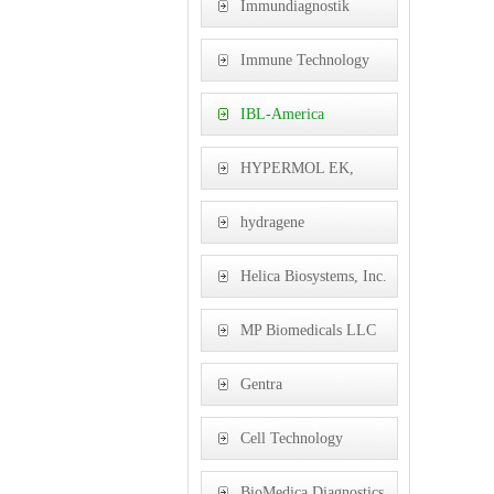
Immundiagnostik
Immune Technology
Corp
IBL-America
HYPERMOL EK,
Germany
hydragene
Helica Biosystems, Inc.
MP Biomedicals LLC
Gentra
Cell Technology
BioMedica Diagnostics