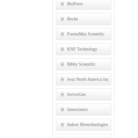
BioPorto
Roche
FormuMax Scientific
KNF Technology
(Shanghai) Co., Ltd,
Bibby Scientific
Limited,
Iwai North America Inc
InvivoGen
Interscience
Indoor Biotechnologies