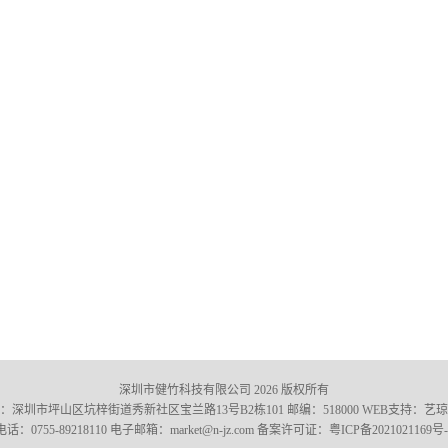
深圳市健竹科技有限公司 2026 版权所有
：深圳市坪山区坑梓街道秀新社区宝兰路13号B2栋101 邮编：518000 WEB支持：
艺琼
电话：0755-89218110 电子邮箱：market@n-jz.com 备案许可证：
粤ICP备2021021169号-