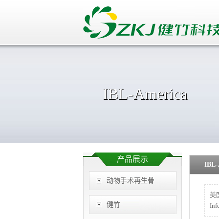
IBL-America
产品展示
IBL-
动物手术再生骨
美国
健竹
In